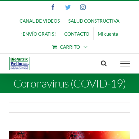
Saltar
Facebook
Twitter
Instagram
al
contenido
CANAL DE VIDEOS
SALUD CONSTRUCTIVA
¡ENVÍO GRATIS!
CONTACTO
Mi cuenta
CARRITO
Coronavirus (COVID-19)
Ver