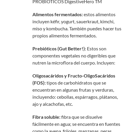
PROBIÓTICOS DigestiveHero TM
Alimentos fermentados:
estos alimentos
incluyen kéfir, yogurt, sauerkraut, kimchi,
miso y kombucha. También puedes hacer tus
propios alimentos fermentados.
Prebióticos (Gut Better!):
Estos son
componentes vegetales no digeribles que
nutren la microflora del cuerpo. Incluyen:
Oligosacáridos y Fructo-
OligoSacáridos
(FOS):
tipos de carbohidratos que se
encuentran en algunas frutas y verduras,
incluyendo: cebollas, espárragos, plátanos,
ajo y alcachofas, etc.
Fibra soluble:
fibra que se disuelve
fácilmente en agua; se encuentra en fuentes
como la avena, frijoles, manzanas, peras,