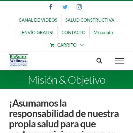
Saltar
Facebook
Twitter
Instagram
al
contenido
CANAL DE VIDEOS
SALUD CONSTRUCTIVA
¡ENVÍO GRATIS!
CONTACTO
Mi cuenta
CARRITO
Misión & Objetivo
¡Asumamos la
responsabilidad de nuestra
propia salud para que