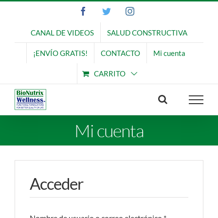
Saltar
Facebook
Twitter
Instagram
al
contenido
CANAL DE VIDEOS
SALUD CONSTRUCTIVA
¡ENVÍO GRATIS!
CONTACTO
Mi cuenta
CARRITO
Mi cuenta
Acceder
Nombre de usuario o correo electrónico
*