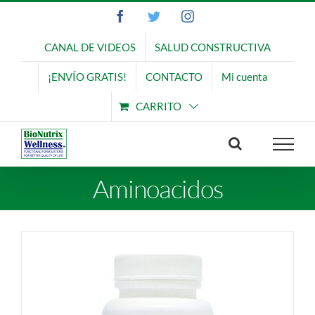
Saltar
Facebook
Twitter
Instagram
al
contenido
CANAL DE VIDEOS
SALUD CONSTRUCTIVA
¡ENVÍO GRATIS!
CONTACTO
Mi cuenta
CARRITO
Aminoacidos