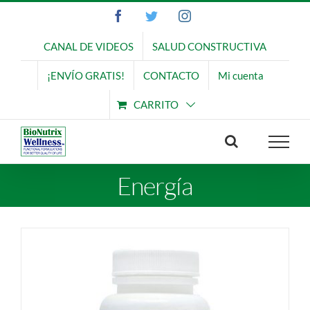
Saltar
Facebook
Twitter
Instagram
al
contenido
CANAL DE VIDEOS
SALUD CONSTRUCTIVA
¡ENVÍO GRATIS!
CONTACTO
Mi cuenta
CARRITO
Energía