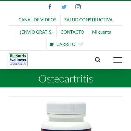
Saltar
Facebook
Twitter
Instagram
al
contenido
CANAL DE VIDEOS
SALUD CONSTRUCTIVA
¡ENVÍO GRATIS!
CONTACTO
Mi cuenta
CARRITO
Osteoartritis