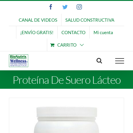
Saltar
Facebook
Twitter
Instagram
al
contenido
CANAL DE VIDEOS
SALUD CONSTRUCTIVA
¡ENVÍO GRATIS!
CONTACTO
Mi cuenta
CARRITO
Proteína De Suero Lácteo