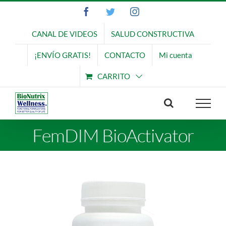
Saltar
Facebook
Twitter
Instagram
al
contenido
CANAL DE VIDEOS
SALUD CONSTRUCTIVA
¡ENVÍO GRATIS!
CONTACTO
Mi cuenta
CARRITO
FemDIM BioActivator