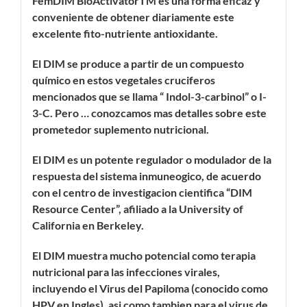
FemDIM BioActivatorTM es una forma eficaz y
conveniente de obtener diariamente este
excelente fito-nutriente antioxidante.
El DIM se produce a partir de un compuesto
químico en estos vegetales cruciferos
mencionados que se llama “ Indol-3-carbinol” o I-
3-C. Pero … conozcamos mas detalles sobre este
prometedor suplemento nutricional.
El DIM es un potente regulador o modulador de la
respuesta del sistema inmuneogico, de acuerdo
con el centro de investigacion cientifica “DIM
Resource Center”, afiliado a la University of
California en Berkeley.
El DIM muestra mucho potencial como terapia
nutricional para las infecciones virales,
incluyendo el Virus del Papiloma (conocido como
HPV en Ingles), asi como tambien para el virus de