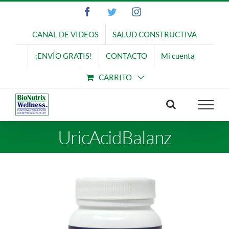
Saltar
Facebook
Twitter
Instagram
al
contenido
CANAL DE VIDEOS
SALUD CONSTRUCTIVA
¡ENVÍO GRATIS!
CONTACTO
Mi cuenta
CARRITO
UricAcidBalanz