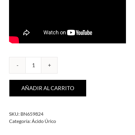
UricAcidBalanz
cantidad
AÑADIR AL CARRITO
SKU:
BN659824
Categoría:
Ácido Úrico